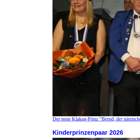
Der neue Klakag-Prinz "Bernd, der närrische 
Kinderprin